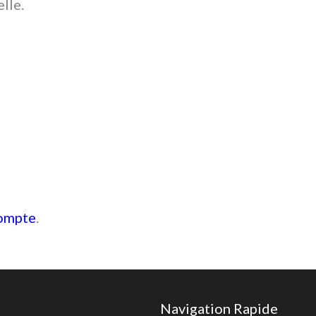
lle.
compte
.
Navigation Rapide