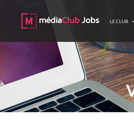
média
Club
Jobs
LE CLUB
V